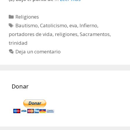
Categorías
Religiones
Etiquetas
Bautismo
,
Catolicismo
,
eva
,
Infierno
,
portadores de vida
,
religiones
,
Sacramentos
,
trinidad
Deja un comentario
Donar