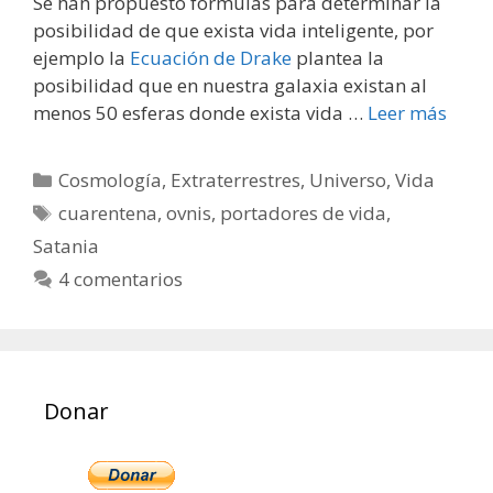
Se han propuesto fórmulas para determinar la
posibilidad de que exista vida inteligente, por
ejemplo la
Ecuación de Drake
plantea la
posibilidad que en nuestra galaxia existan al
menos 50 esferas donde exista vida …
Leer más
Categorías
Cosmología
,
Extraterrestres
,
Universo
,
Vida
Etiquetas
cuarentena
,
ovnis
,
portadores de vida
,
Satania
4 comentarios
Donar