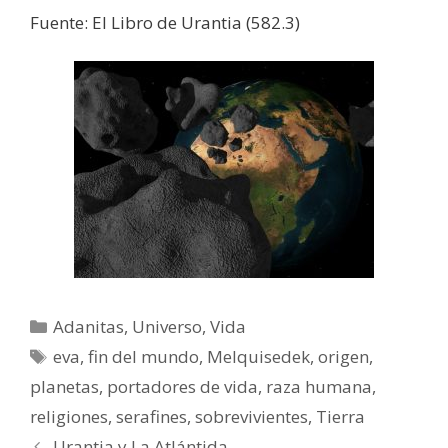
Fuente: El Libro de Urantia (582.3)
Categorías
Adanitas
,
Universo
,
Vida
Etiquetas
eva
,
fin del mundo
,
Melquisedek
,
origen
,
planetas
,
portadores de vida
,
raza humana
,
religiones
,
serafines
,
sobrevivientes
,
Tierra
Urantia y La Atlántida