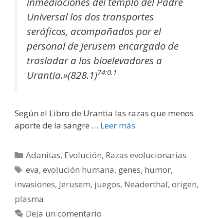
inmediaciones del templo del Padre
Universal los dos transportes
seráficos, acompañados por el
personal de Jerusem encargado de
trasladar a los bioelevadores a
74:0.1
Urantia.»
(828.1)
Según el Libro de Urantia las razas que menos
aporte de la sangre …
Leer más
Categorías
Adanitas
,
Evolución
,
Razas evolucionarias
Etiquetas
eva
,
evolución humana
,
genes
,
humor
,
invasiones
,
Jerusem
,
juegos
,
Neaderthal
,
origen
,
plasma
Deja un comentario